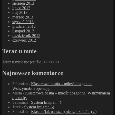
sierpień 2013
lipiec 2013
maj 2013
marzec 2013
styczeń 2013
grudzień 2012
listopad 2012
październik 2012
czerwiec 2012
Teraz u mnie
Teraz u mnie nie jest źle. <<<<<<<
Najnowsze komentarze
Sebastian
-
Klasterowa bestia – miłość dozgonna.
Wstrzymałem operację.
Marta
-
Klasterowa bestia – miłość dozgonna. Wstrzymałem
operację.
Sebastian
-
System Imigran :-(
Jarek
-
System Imigran :-(
Sebastian
-
Klaster (jak na razie) nie rządzi! :-) :-) :-)