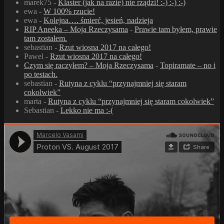
marek75
-
Klaster (jak na razie) nie rządzi! :-) :-) :-)
ewa
-
W 100% rzucie!
ewa
-
Kolejna…. śmierć, jesień, nadzieja
RIP Aneeka – Moja Rzeczysama
-
Prawie tam byłem, prawie
tam zostałem.
sebastian
-
Rzut wiosna 2017 na całego!
Pawel
-
Rzut wiosna 2017 na całego!
Czym się raczyłem? – Moja Rzeczysama
-
Topiramate – no i
po testach.
sebastian
-
Rutyna z cyklu “przynajmniej się staram
cokolwiek”
marta
-
Rutyna z cyklu “przynajmniej się staram cokolwiek”
Sebastian
-
Lekko nie ma :-(