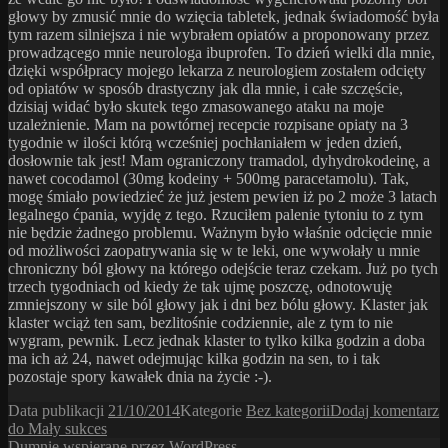
głowy by zmusić mnie do wzięcia tabletek, jednak świadomość była
tym razem silniejsza i nie wybrałem opiatów a proponowany przez
prowadzącego mnie neurologa ibuprofen. To dzień wielki dla mnie,
dzięki współpracy mojego lekarza z neurologiem zostałem odcięty
od opiatów w sposób drastyczny jak dla mnie, i całe szczęście,
dzisiaj widać było skutek tego zmasowanego ataku na moje
uzależnienie. Mam na powtórnej recepcie rozpisane opiaty na 3
tygodnie w ilości którą wcześniej pochłaniałem w jeden dzień,
dosłownie tak jest! Mam ograniczony tramadol, dyhydrokodeinę, a
nawet cocodamol (30mg kodeiny + 500mg paracetamolu). Tak,
mogę śmiało powiedzieć że już jestem pewien iż po 2 może 3 latach
legalnego ćpania, wyjdę z tego. Rzuciłem palenie tytoniu to z tym
nie będzie żadnego problemu. Ważnym było właśnie odcięcie mnie
od możliwości zaopatrywania się w te leki, one wywołały u mnie
chroniczny ból głowy na którego odejście teraz czekam. Już po tych
trzech tygodniach od kiedy że tak ujmę poszczę, odnotowuję
zmniejszony w sile ból głowy jak i dni bez bólu głowy. Klaster jak
klaster wciąż ten sam, bezlitośnie codziennie, ale z tym to nie
wygram, pewnik. Lecz jednak klaster to tylko kilka godzin a doba
ma ich aż 24, nawet odejmując kilka godzin na sen, to i tak
pozostaje spory kawałek dnia na życie :-).
Data publikacji
21/10/2014
Kategorie
Bez kategorii
Dodaj komentarz
do Mały sukces
Dumnie wspierane przez WordPress