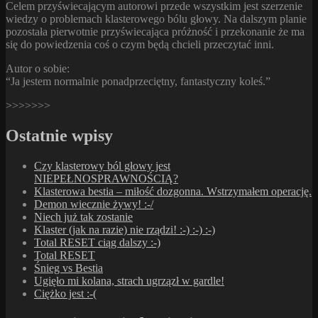
Celem przyświecającym autorowi przede wszystkim jest szerzenie
wiedzy o problemach klasterowego bólu głowy. Na dalszym planie
pozostała pierwotnie przyświecająca próżność i przekonanie że ma
się do powiedzenia coś o czym będą chcieli przeczytać inni.
Autor o sobie:
“Ja jestem normalnie ponadprzeciętny, fantastyczny koleś.”
>>>>>>>
Ostatnie wpisy
Czy klasterowy ból głowy jest
NIEPEŁNOSPRAWNOŚCIĄ?
Klasterowa bestia – miłość dozgonna. Wstrzymałem operację.
Demon wiecznie żywy! :-/
Niech już tak zostanie
Klaster (jak na razie) nie rządzi! :-) :-) :-)
Total RESET ciąg dalszy :-)
Total RESET
Śnieg vs Bestia
Ugięło mi kolana, strach ugrzązł w gardle!
Ciężko jest :-(