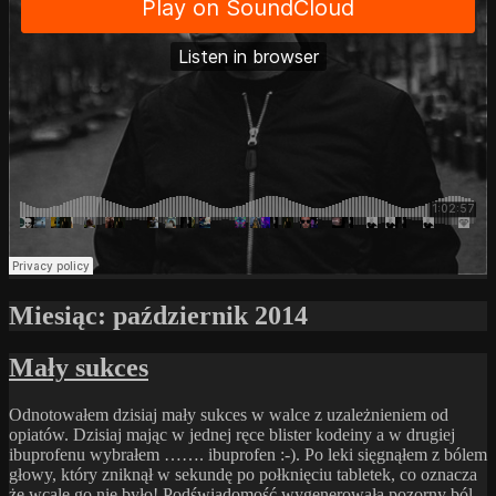
Miesiąc:
październik 2014
Mały sukces
Odnotowałem dzisiaj mały sukces w walce z uzależnieniem od
opiatów. Dzisiaj mając w jednej ręce blister kodeiny a w drugiej
ibuprofenu wybrałem ……. ibuprofen :-). Po leki sięgnąłem z bólem
głowy, który zniknął w sekundę po połknięciu tabletek, co oznacza
że wcale go nie było! Podświadomość wygenerowała pozorny ból