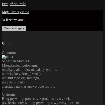
Przejdź do treści
Moja Rzeczysama
Ja Rzeczysamej
Menu i widgety
o …
O autoru:
Sebastian Michael
Mieszkaniec Kuloziemi,
niepijący alkoholu, niepalący tytoniu,
w związku z żoną (swoją),
nie lubi tego czy tamtego,
przyjaciół mało,
cierpiący na klasterowe bóle głowy.
O stronie:
Blog prywatny powstały z próżności zwykłej,
przekształcony w blog prywatny z wyraźnym celem.